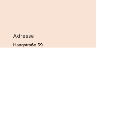
Adresse
Haagstraße 59
47441 Moers
Kontakt
Tel:
02841 1733655
Email:
moers@kosmetikreich.com
Öffnungszeiten
Dienstag-Freitag
Samstag