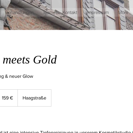
Behandlungen
Team
Kontakt
Impressum
More
x meets Gold
ng & neuer Glow
59
uro
159 €
Haagstraße
 ist eine intensive Tiefenreinigung in unserem Kosmetikstudio i