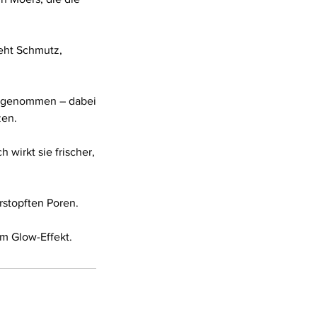
ieht Schmutz,
abgenommen – dabei
zen.
 wirkt sie frischer,
rstopften Poren.
em Glow-Effekt.