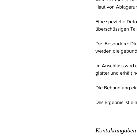
0
Haut von Ablagerun
M
i
Eine spezielle Deto
n
überschüssigen Talg
.
Das Besondere: Di
werden die gebund
Im Anschluss wird d
glatter und erhält 
Die Behandlung eig
Das Ergebnis ist ei
Kontaktangaben